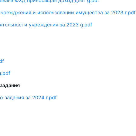
плана ФХД приносящая доход деят g.pdf
учрежджения и использовании имущества за 2023 г.pdf
ятельности учреждения за 2023 g.pdf
df
.pdf
 задания
 задания за 2024 г.pdf