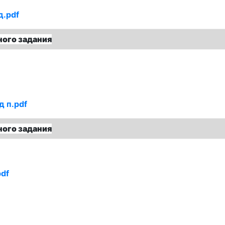
д.pdf
ого задания
д п.pdf
ого задания
pdf