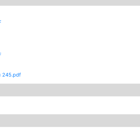
F
F
 245.pdf