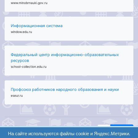
www.minobrnauki.gov.ru
Информационная система
window.edu.ru
Федеральный центр информационно-образовательных
ресурсов
school-collection.edu.ru
Профсоюз работников народного образования и науки
eseur.ru
ООО "Центр
Найти
образования и
На сайте используются файлы cookie и Яндекс.Метрики.
вход